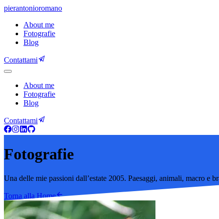
pierantonio
romano
About me
Fotografie
Blog
Contattami
About me
Fotografie
Blog
Contattami
Fotografie
Una delle mie passioni dall’estate 2005. Paesaggi, animali, macro e bra
Torna alla Home